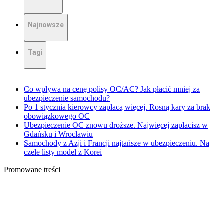
Najnowsze
Tagi
Co wpływa na cenę polisy OC/AC? Jak płacić mniej za
ubezpieczenie samochodu?
Po 1 stycznia kierowcy zapłacą więcej. Rosną kary za brak
obowiązkowego OC
Ubezpieczenie OC znowu droższe. Najwięcej zapłacisz w
Gdańsku i Wrocławiu
Samochody z Azji i Francji najtańsze w ubezpieczeniu. Na
czele listy model z Korei
Promowane treści