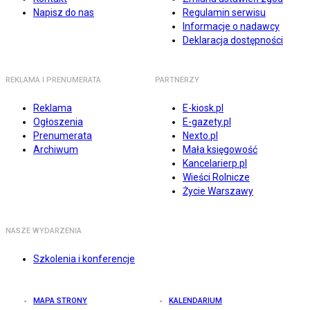
Napisz do nas
Regulamin serwisu
Informacje o nadawcy
Deklaracja dostępności
REKLAMA I PRENUMERATA
PARTNERZY
Reklama
E-kiosk.pl
Ogłoszenia
E-gazety.pl
Prenumerata
Nexto.pl
Archiwum
Mała księgowość
Kancelarierp.pl
Wieści Rolnicze
Życie Warszawy
NASZE WYDARZENIA
Szkolenia i konferencje
MAPA STRONY
KALENDARIUM