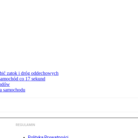
ębić zatok i dróg oddechowych
 samochód co 17 sekund
hodów
cia samochodu
REGULAMIN
Polityka Prywatności