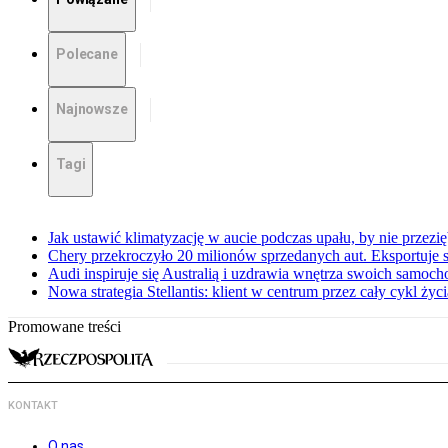
Polecane
Najnowsze
Tagi
Jak ustawić klimatyzację w aucie podczas upału, by nie przezi
Chery przekroczyło 20 milionów sprzedanych aut. Eksportuje
Audi inspiruje się Australią i uzdrawia wnętrza swoich samoc
Nowa strategia Stellantis: klient w centrum przez cały cykl ży
Promowane treści
KONTAKT
O nas