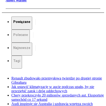
Albert Warner
Powiązane
Polecane
Najnowsze
Tagi
Renault zbudowało przemysłową twierdzę po drugiej stronie
Gibraltaru
Jak ustawić klimatyzację w aucie podczas upału, by nie
przeziębić zatok i dróg oddechowych
Chery przekroczyło 20 milionów sprzedanych aut. Eksportuje
samochód co 17 sekund
Audi inspiruje się Australią i uzdrawia wnętrza swoich