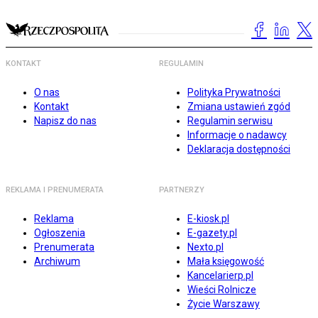
KONTAKT
REGULAMIN
O nas
Polityka Prywatności
Kontakt
Zmiana ustawień zgód
Napisz do nas
Regulamin serwisu
Informacje o nadawcy
Deklaracja dostępności
REKLAMA I PRENUMERATA
PARTNERZY
Reklama
E-kiosk.pl
Ogłoszenia
E-gazety.pl
Prenumerata
Nexto.pl
Archiwum
Mała księgowość
Kancelarierp.pl
Wieści Rolnicze
Życie Warszawy