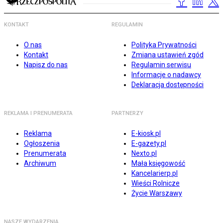
KONTAKT
REGULAMIN
O nas
Polityka Prywatności
Kontakt
Zmiana ustawień zgód
Napisz do nas
Regulamin serwisu
Informacje o nadawcy
Deklaracja dostępności
REKLAMA I PRENUMERATA
PARTNERZY
Reklama
E-kiosk.pl
Ogłoszenia
E-gazety.pl
Prenumerata
Nexto.pl
Archiwum
Mała księgowość
Kancelarierp.pl
Wieści Rolnicze
Życie Warszawy
NASZE WYDARZENIA