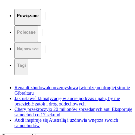
Powiązane
Polecane
Najnowsze
Tagi
Renault zbudowało przemysłową twierdzę po drugiej stronie
Gibraltaru
Jak ustawić klimatyzację w aucie podczas upału, by nie
przeziębić zatok i dróg oddechowych
Chery przekroczyło 20 milionów sprzedanych aut. Eksportuje
samochód co 17 sekund
Audi inspiruje się Australią i uzdrawia wnętrza swoich
samochodów