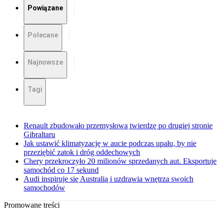
Powiązane
Polecane
Najnowsze
Tagi
Renault zbudowało przemysłową twierdzę po drugiej stronie
Gibraltaru
Jak ustawić klimatyzację w aucie podczas upału, by nie
przeziębić zatok i dróg oddechowych
Chery przekroczyło 20 milionów sprzedanych aut. Eksportuje
samochód co 17 sekund
Audi inspiruje się Australią i uzdrawia wnętrza swoich
samochodów
Promowane treści