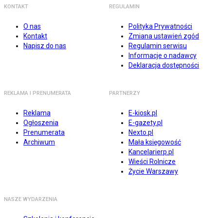
KONTAKT
REGULAMIN
O nas
Polityka Prywatności
Kontakt
Zmiana ustawień zgód
Napisz do nas
Regulamin serwisu
Informacje o nadawcy
Deklaracja dostępności
REKLAMA I PRENUMERATA
PARTNERZY
Reklama
E-kiosk.pl
Ogłoszenia
E-gazety.pl
Prenumerata
Nexto.pl
Archiwum
Mała księgowość
Kancelarierp.pl
Wieści Rolnicze
Życie Warszawy
NASZE WYDARZENIA