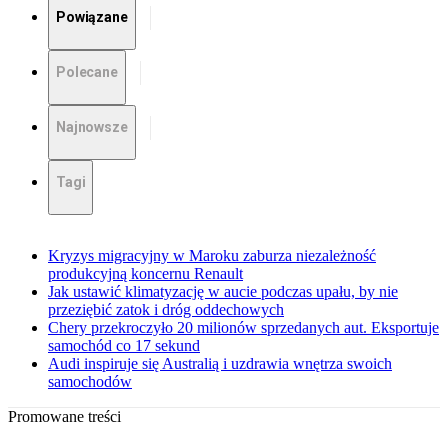
Powiązane
Polecane
Najnowsze
Tagi
Kryzys migracyjny w Maroku zaburza niezależność
produkcyjną koncernu Renault
Jak ustawić klimatyzację w aucie podczas upału, by nie
przeziębić zatok i dróg oddechowych
Chery przekroczyło 20 milionów sprzedanych aut. Eksportuje
samochód co 17 sekund
Audi inspiruje się Australią i uzdrawia wnętrza swoich
samochodów
Promowane treści