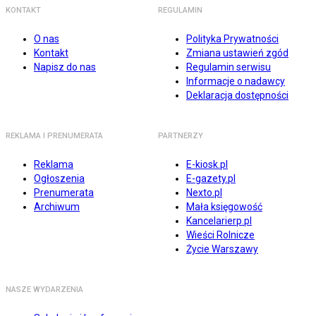
KONTAKT
REGULAMIN
O nas
Polityka Prywatności
Kontakt
Zmiana ustawień zgód
Napisz do nas
Regulamin serwisu
Informacje o nadawcy
Deklaracja dostępności
REKLAMA I PRENUMERATA
PARTNERZY
Reklama
E-kiosk.pl
Ogłoszenia
E-gazety.pl
Prenumerata
Nexto.pl
Archiwum
Mała księgowość
Kancelarierp.pl
Wieści Rolnicze
Życie Warszawy
NASZE WYDARZENIA