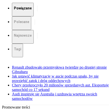
Powiązane
Polecane
Najnowsze
Tagi
Renault zbudowało przemysłową twierdzę po drugiej stronie
Gibraltaru
Jak ustawić klimatyzację w aucie podczas upału, by nie
przeziębić zatok i dróg oddechowych
Chery przekroczyło 20 milionów sprzedanych aut. Eksportuje
samochód co 17 sekund
Audi inspiruje się Australią i uzdrawia wnętrza swoich
samochodów
Promowane treści