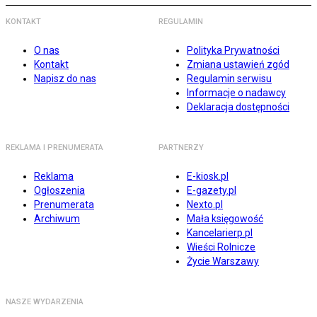
KONTAKT
REGULAMIN
O nas
Polityka Prywatności
Kontakt
Zmiana ustawień zgód
Napisz do nas
Regulamin serwisu
Informacje o nadawcy
Deklaracja dostępności
REKLAMA I PRENUMERATA
PARTNERZY
Reklama
E-kiosk.pl
Ogłoszenia
E-gazety.pl
Prenumerata
Nexto.pl
Archiwum
Mała księgowość
Kancelarierp.pl
Wieści Rolnicze
Życie Warszawy
NASZE WYDARZENIA