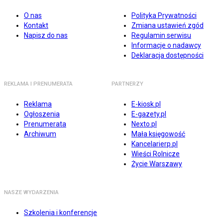
O nas
Polityka Prywatności
Kontakt
Zmiana ustawień zgód
Napisz do nas
Regulamin serwisu
Informacje o nadawcy
Deklaracja dostępności
REKLAMA I PRENUMERATA
PARTNERZY
Reklama
E-kiosk.pl
Ogłoszenia
E-gazety.pl
Prenumerata
Nexto.pl
Archiwum
Mała księgowość
Kancelarierp.pl
Wieści Rolnicze
Życie Warszawy
NASZE WYDARZENIA
Szkolenia i konferencje