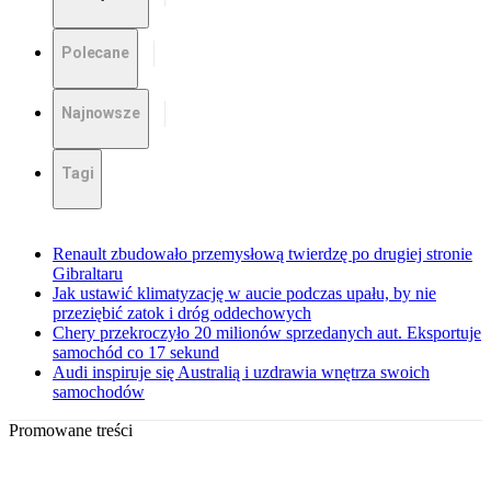
Polecane
Najnowsze
Tagi
Renault zbudowało przemysłową twierdzę po drugiej stronie
Gibraltaru
Jak ustawić klimatyzację w aucie podczas upału, by nie
przeziębić zatok i dróg oddechowych
Chery przekroczyło 20 milionów sprzedanych aut. Eksportuje
samochód co 17 sekund
Audi inspiruje się Australią i uzdrawia wnętrza swoich
samochodów
Promowane treści