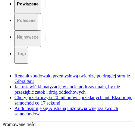
Powiązane
Polecane
Najnowsze
Tagi
Renault zbudowało przemysłową twierdzę po drugiej stronie
Gibraltaru
Jak ustawić klimatyzację w aucie podczas upału, by nie
przeziębić zatok i dróg oddechowych
Chery przekroczyło 20 milionów sprzedanych aut. Eksportuje
samochód co 17 sekund
Audi inspiruje się Australią i uzdrawia wnętrza swoich
samochodów
Promowane treści