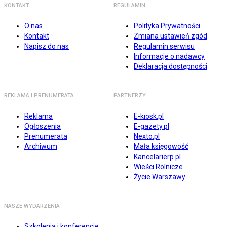
KONTAKT
REGULAMIN
O nas
Polityka Prywatności
Kontakt
Zmiana ustawień zgód
Napisz do nas
Regulamin serwisu
Informacje o nadawcy
Deklaracja dostępności
REKLAMA I PRENUMERATA
PARTNERZY
Reklama
E-kiosk.pl
Ogłoszenia
E-gazety.pl
Prenumerata
Nexto.pl
Archiwum
Mała księgowość
Kancelarierp.pl
Wieści Rolnicze
Życie Warszawy
NASZE WYDARZENIA
Szkolenia i konferencje