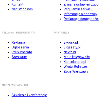
Kontakt
Zmiana ustawień zgód
Napisz do nas
Regulamin serwisu
Informacje o nadawcy
Deklaracja dostępności
REKLAMA I PRENUMERATA
PARTNERZY
Reklama
E-kiosk.pl
Ogłoszenia
E-gazety.pl
Prenumerata
Nexto.pl
Archiwum
Mała księgowość
Kancelarierp.pl
Wieści Rolnicze
Życie Warszawy
NASZE WYDARZENIA
Szkolenia i konferencje