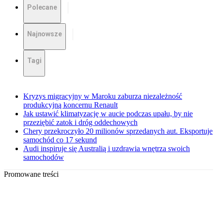
Polecane
Najnowsze
Tagi
Kryzys migracyjny w Maroku zaburza niezależność
produkcyjną koncernu Renault
Jak ustawić klimatyzację w aucie podczas upału, by nie
przeziębić zatok i dróg oddechowych
Chery przekroczyło 20 milionów sprzedanych aut. Eksportuje
samochód co 17 sekund
Audi inspiruje się Australią i uzdrawia wnętrza swoich
samochodów
Promowane treści