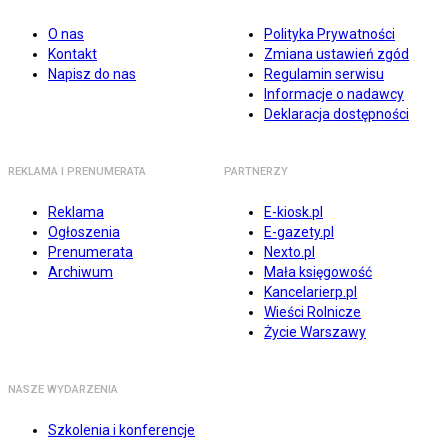
O nas
Polityka Prywatności
Kontakt
Zmiana ustawień zgód
Napisz do nas
Regulamin serwisu
Informacje o nadawcy
Deklaracja dostępności
REKLAMA I PRENUMERATA
PARTNERZY
Reklama
E-kiosk.pl
Ogłoszenia
E-gazety.pl
Prenumerata
Nexto.pl
Archiwum
Mała księgowość
Kancelarierp.pl
Wieści Rolnicze
Życie Warszawy
NASZE WYDARZENIA
Szkolenia i konferencje