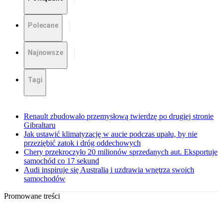
Polecane
Najnowsze
Tagi
Renault zbudowało przemysłową twierdzę po drugiej stronie
Gibraltaru
Jak ustawić klimatyzację w aucie podczas upału, by nie
przeziębić zatok i dróg oddechowych
Chery przekroczyło 20 milionów sprzedanych aut. Eksportuje
samochód co 17 sekund
Audi inspiruje się Australią i uzdrawia wnętrza swoich
samochodów
Promowane treści