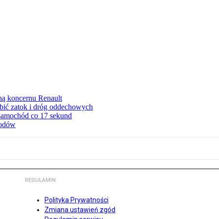
ną koncernu Renault
ębić zatok i dróg oddechowych
 samochód co 17 sekund
hodów
REGULAMIN
Polityka Prywatności
Zmiana ustawień zgód