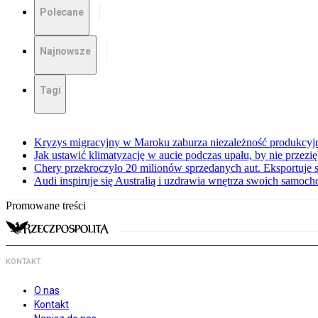
Polecane
Najnowsze
Tagi
Kryzys migracyjny w Maroku zaburza niezależność produkcyj
Jak ustawić klimatyzację w aucie podczas upału, by nie przezi
Chery przekroczyło 20 milionów sprzedanych aut. Eksportuje
Audi inspiruje się Australią i uzdrawia wnętrza swoich samoc
Promowane treści
KONTAKT
O nas
Kontakt