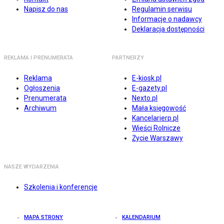
Napisz do nas
Regulamin serwisu
Informacje o nadawcy
Deklaracja dostępności
REKLAMA I PRENUMERATA
PARTNERZY
Reklama
E-kiosk.pl
Ogłoszenia
E-gazety.pl
Prenumerata
Nexto.pl
Archiwum
Mała księgowość
Kancelarierp.pl
Wieści Rolnicze
Życie Warszawy
NASZE WYDARZENIA
Szkolenia i konferencje
MAPA STRONY
KALENDARIUM