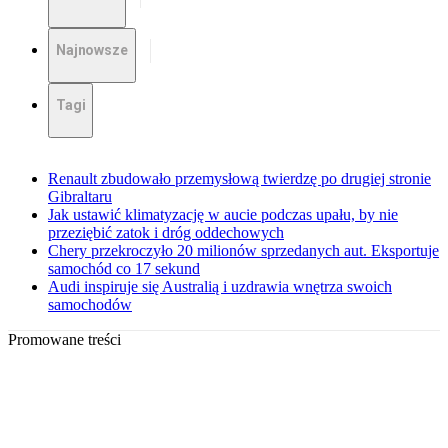
Najnowsze
Tagi
Renault zbudowało przemysłową twierdzę po drugiej stronie
Gibraltaru
Jak ustawić klimatyzację w aucie podczas upału, by nie
przeziębić zatok i dróg oddechowych
Chery przekroczyło 20 milionów sprzedanych aut. Eksportuje
samochód co 17 sekund
Audi inspiruje się Australią i uzdrawia wnętrza swoich
samochodów
Promowane treści