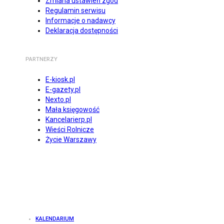
Zmiana ustawień zgód
Regulamin serwisu
Informacje o nadawcy
Deklaracja dostępności
PARTNERZY
E-kiosk.pl
E-gazety.pl
Nexto.pl
Mała księgowość
Kancelarierp.pl
Wieści Rolnicze
Życie Warszawy
KALENDARIUM