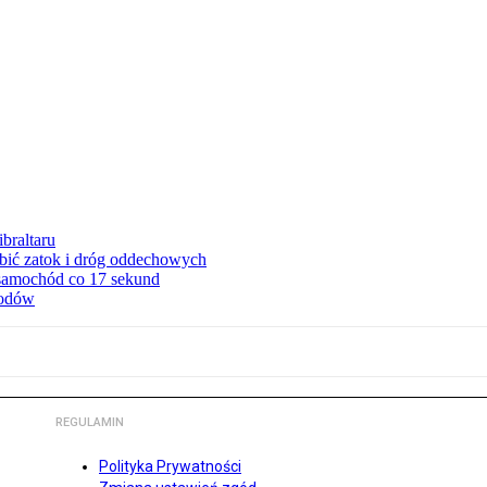
braltaru
ębić zatok i dróg oddechowych
 samochód co 17 sekund
hodów
REGULAMIN
Polityka Prywatności