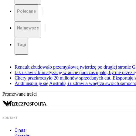
Polecane
Najnowsze
Tagi
Renault zbudowało przemysłową twierdzę po drugiej stronie Gi
Jak ustawić klimatyzację w aucie podczas upału, by nie przezi
Chery przekroczyło 20 milionów sprzedanych aut. Eksportuje
Audi inspiruje się Australią i uzdrawia wnętrza swoich samoc
Promowane treści
KONTAKT
O nas