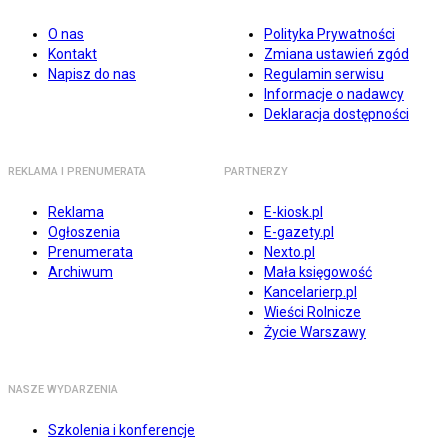
O nas
Polityka Prywatności
Kontakt
Zmiana ustawień zgód
Napisz do nas
Regulamin serwisu
Informacje o nadawcy
Deklaracja dostępności
REKLAMA I PRENUMERATA
PARTNERZY
Reklama
E-kiosk.pl
Ogłoszenia
E-gazety.pl
Prenumerata
Nexto.pl
Archiwum
Mała księgowość
Kancelarierp.pl
Wieści Rolnicze
Życie Warszawy
NASZE WYDARZENIA
Szkolenia i konferencje