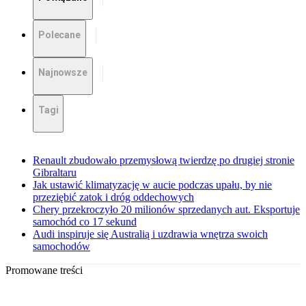
Polecane
Najnowsze
Tagi
Renault zbudowało przemysłową twierdzę po drugiej stronie
Gibraltaru
Jak ustawić klimatyzację w aucie podczas upału, by nie
przeziębić zatok i dróg oddechowych
Chery przekroczyło 20 milionów sprzedanych aut. Eksportuje
samochód co 17 sekund
Audi inspiruje się Australią i uzdrawia wnętrza swoich
samochodów
Promowane treści