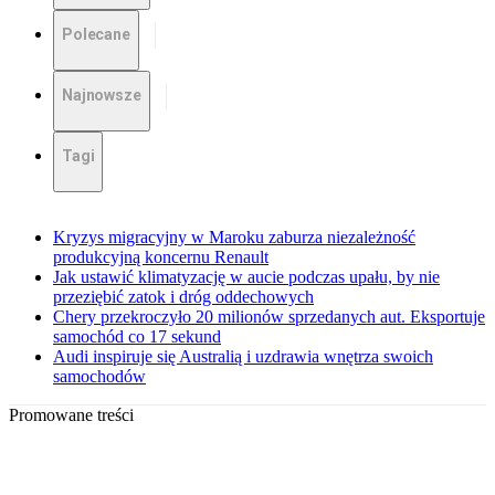
Polecane
Najnowsze
Tagi
Kryzys migracyjny w Maroku zaburza niezależność
produkcyjną koncernu Renault
Jak ustawić klimatyzację w aucie podczas upału, by nie
przeziębić zatok i dróg oddechowych
Chery przekroczyło 20 milionów sprzedanych aut. Eksportuje
samochód co 17 sekund
Audi inspiruje się Australią i uzdrawia wnętrza swoich
samochodów
Promowane treści