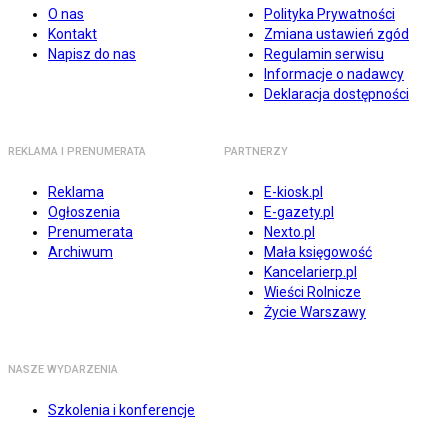
O nas
Polityka Prywatności
Kontakt
Zmiana ustawień zgód
Napisz do nas
Regulamin serwisu
Informacje o nadawcy
Deklaracja dostępności
REKLAMA I PRENUMERATA
PARTNERZY
Reklama
E-kiosk.pl
Ogłoszenia
E-gazety.pl
Prenumerata
Nexto.pl
Archiwum
Mała księgowość
Kancelarierp.pl
Wieści Rolnicze
Życie Warszawy
NASZE WYDARZENIA
Szkolenia i konferencje