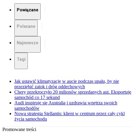
Powiązane
Polecane
Najnowsze
Tagi
Jak ustawić klimatyzację w aucie podczas upału, by nie
przeziębić zatok i dróg oddechowych
Chery przekroczyło 20 milionów sprzedanych aut. Eksportuje
samochód co 17 sekund
Audi inspiruje się Australią i uzdrawia wnętrza swoich
samochodów
Nowa strategia Stellantis: klient w centrum przez cały cykl
życia samochodu
Promowane treści