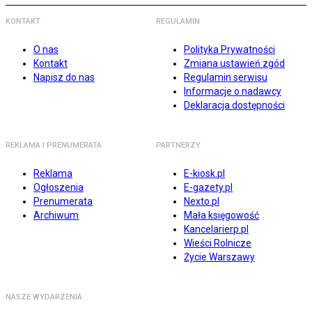
KONTAKT
REGULAMIN
O nas
Polityka Prywatności
Kontakt
Zmiana ustawień zgód
Napisz do nas
Regulamin serwisu
Informacje o nadawcy
Deklaracja dostępności
REKLAMA I PRENUMERATA
PARTNERZY
Reklama
E-kiosk.pl
Ogłoszenia
E-gazety.pl
Prenumerata
Nexto.pl
Archiwum
Mała księgowość
Kancelarierp.pl
Wieści Rolnicze
Życie Warszawy
NASZE WYDARZENIA