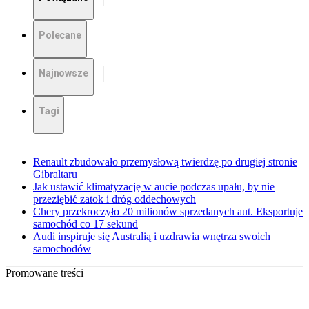
Polecane
Najnowsze
Tagi
Renault zbudowało przemysłową twierdzę po drugiej stronie
Gibraltaru
Jak ustawić klimatyzację w aucie podczas upału, by nie
przeziębić zatok i dróg oddechowych
Chery przekroczyło 20 milionów sprzedanych aut. Eksportuje
samochód co 17 sekund
Audi inspiruje się Australią i uzdrawia wnętrza swoich
samochodów
Promowane treści