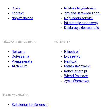
O nas
Polityka Prywatności
Kontakt
Zmiana ustawień zgód
Napisz do nas
Regulamin serwisu
Informacje o nadawcy
Deklaracja dostępności
REKLAMA I PRENUMERATA
PARTNERZY
Reklama
E-kiosk.pl
Ogłoszenia
E-gazety.pl
Prenumerata
Nexto.pl
Archiwum
Mała księgowość
Kancelarierp.pl
Wieści Rolnicze
Życie Warszawy
NASZE WYDARZENIA
Szkolenia i konferencje