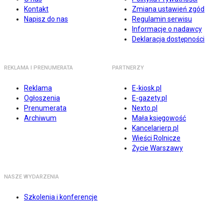
Kontakt
Zmiana ustawień zgód
Napisz do nas
Regulamin serwisu
Informacje o nadawcy
Deklaracja dostępności
REKLAMA I PRENUMERATA
PARTNERZY
Reklama
E-kiosk.pl
Ogłoszenia
E-gazety.pl
Prenumerata
Nexto.pl
Archiwum
Mała księgowość
Kancelarierp.pl
Wieści Rolnicze
Życie Warszawy
NASZE WYDARZENIA
Szkolenia i konferencje