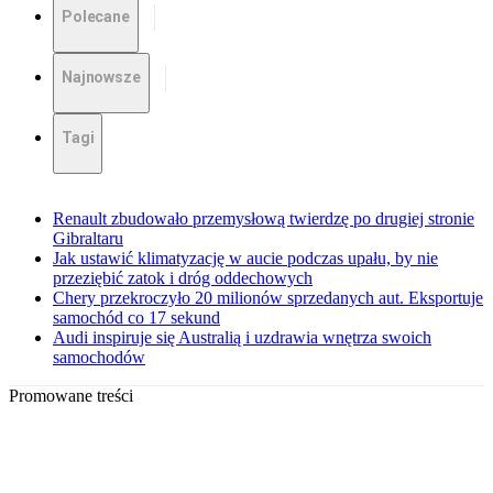
Polecane
Najnowsze
Tagi
Renault zbudowało przemysłową twierdzę po drugiej stronie
Gibraltaru
Jak ustawić klimatyzację w aucie podczas upału, by nie
przeziębić zatok i dróg oddechowych
Chery przekroczyło 20 milionów sprzedanych aut. Eksportuje
samochód co 17 sekund
Audi inspiruje się Australią i uzdrawia wnętrza swoich
samochodów
Promowane treści