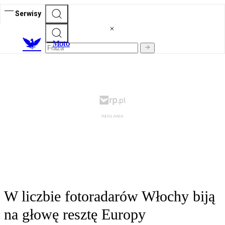
Serwisy
M
oto
W liczbie fotoradarów Włochy biją
na głowę resztę Europy