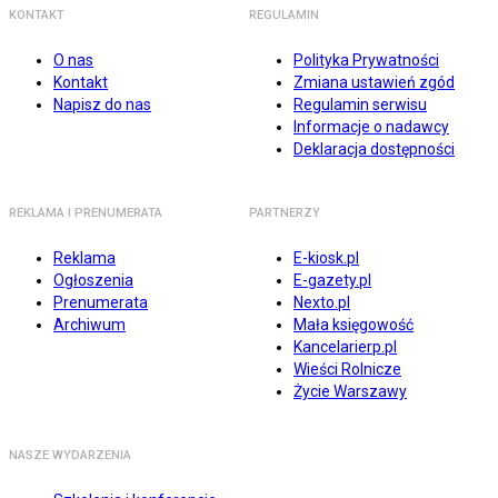
KONTAKT
REGULAMIN
O nas
Polityka Prywatności
Kontakt
Zmiana ustawień zgód
Napisz do nas
Regulamin serwisu
Informacje o nadawcy
Deklaracja dostępności
REKLAMA I PRENUMERATA
PARTNERZY
Reklama
E-kiosk.pl
Ogłoszenia
E-gazety.pl
Prenumerata
Nexto.pl
Archiwum
Mała księgowość
Kancelarierp.pl
Wieści Rolnicze
Życie Warszawy
NASZE WYDARZENIA