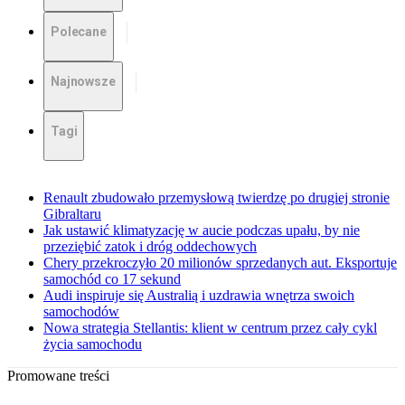
Polecane
Najnowsze
Tagi
Renault zbudowało przemysłową twierdzę po drugiej stronie
Gibraltaru
Jak ustawić klimatyzację w aucie podczas upału, by nie
przeziębić zatok i dróg oddechowych
Chery przekroczyło 20 milionów sprzedanych aut. Eksportuje
samochód co 17 sekund
Audi inspiruje się Australią i uzdrawia wnętrza swoich
samochodów
Nowa strategia Stellantis: klient w centrum przez cały cykl
życia samochodu
Promowane treści