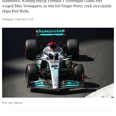
szaleństwo. Kolejną edycję Formula 1 Azerbaijan Grand Prix
wygrał Max Verstappen, za nim był Sergio Perez, czyli zwyciężyła
ekipa Red Bulla.
Publikacja:
13.06.2022 15:26
Foto: mat. prasowe