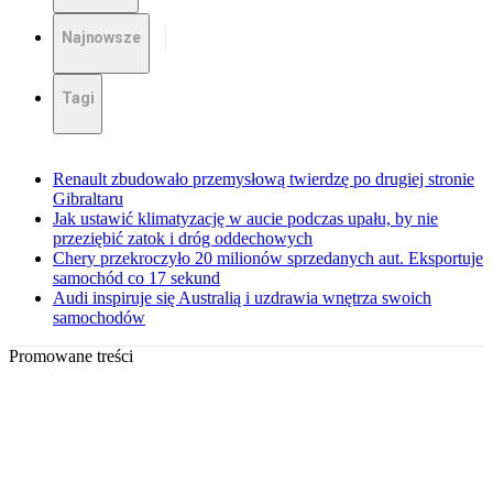
Najnowsze
Tagi
Renault zbudowało przemysłową twierdzę po drugiej stronie
Gibraltaru
Jak ustawić klimatyzację w aucie podczas upału, by nie
przeziębić zatok i dróg oddechowych
Chery przekroczyło 20 milionów sprzedanych aut. Eksportuje
samochód co 17 sekund
Audi inspiruje się Australią i uzdrawia wnętrza swoich
samochodów
Promowane treści