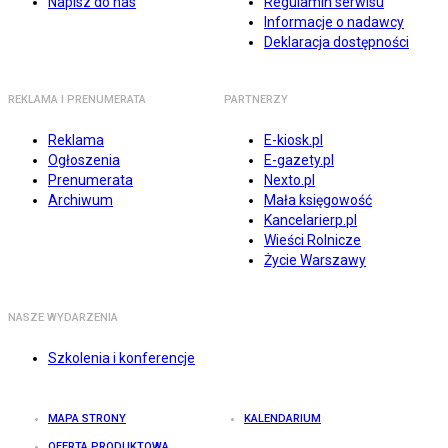
Napisz do nas
Regulamin serwisu
Informacje o nadawcy
Deklaracja dostępności
REKLAMA I PRENUMERATA
PARTNERZY
Reklama
E-kiosk.pl
Ogłoszenia
E-gazety.pl
Prenumerata
Nexto.pl
Archiwum
Mała księgowość
Kancelarierp.pl
Wieści Rolnicze
Życie Warszawy
NASZE WYDARZENIA
Szkolenia i konferencje
MAPA STRONY
KALENDARIUM
OFERTA PRODUKTOWA