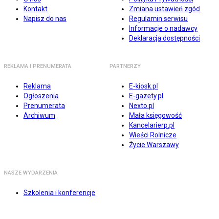
Kontakt
Zmiana ustawień zgód
Napisz do nas
Regulamin serwisu
Informacje o nadawcy
Deklaracja dostępności
REKLAMA I PRENUMERATA
PARTNERZY
Reklama
E-kiosk.pl
Ogłoszenia
E-gazety.pl
Prenumerata
Nexto.pl
Archiwum
Mała księgowość
Kancelarierp.pl
Wieści Rolnicze
Życie Warszawy
NASZE WYDARZENIA
Szkolenia i konferencje