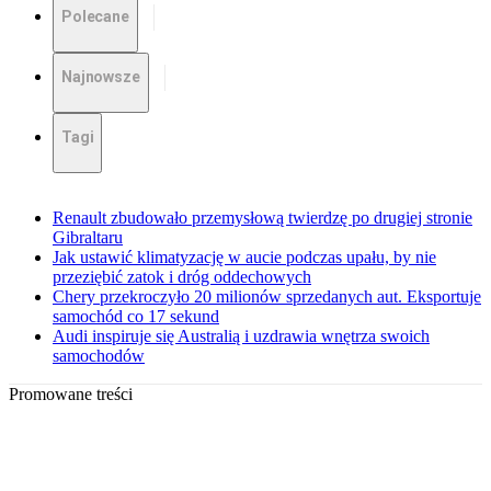
Polecane
Najnowsze
Tagi
Renault zbudowało przemysłową twierdzę po drugiej stronie
Gibraltaru
Jak ustawić klimatyzację w aucie podczas upału, by nie
przeziębić zatok i dróg oddechowych
Chery przekroczyło 20 milionów sprzedanych aut. Eksportuje
samochód co 17 sekund
Audi inspiruje się Australią i uzdrawia wnętrza swoich
samochodów
Promowane treści