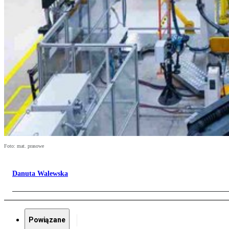
Foto: mat. prasowe
Danuta Walewska
Powiązane