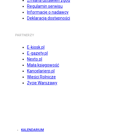
Zmiana ustawień zgód
Regulamin serwisu
Informacje o nadawcy
Deklaracja dostępności
PARTNERZY
E-kiosk.pl
E-gazety.pl
Nexto.pl
Mała księgowość
Kancelarierp.pl
Wieści Rolnicze
Życie Warszawy
KALENDARIUM