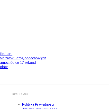
braltaru
ębić zatok i dróg oddechowych
 samochód co 17 sekund
hodów
REGULAMIN
Polityka Prywatności