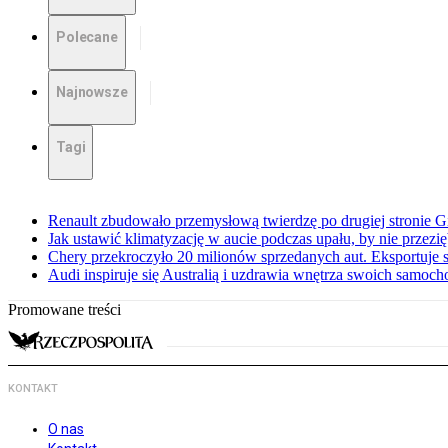
Polecane
Najnowsze
Tagi
Renault zbudowało przemysłową twierdzę po drugiej stronie Gi
Jak ustawić klimatyzację w aucie podczas upału, by nie przezi
Chery przekroczyło 20 milionów sprzedanych aut. Eksportuje
Audi inspiruje się Australią i uzdrawia wnętrza swoich samoc
Promowane treści
KONTAKT
O nas