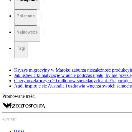
Polecane
Najnowsze
Tagi
Kryzys migracyjny w Maroku zaburza niezależność produkcyj
Jak ustawić klimatyzację w aucie podczas upału, by nie przezi
Chery przekroczyło 20 milionów sprzedanych aut. Eksportuje
Audi inspiruje się Australią i uzdrawia wnętrza swoich samoc
Promowane treści
KONTAKT
O nas