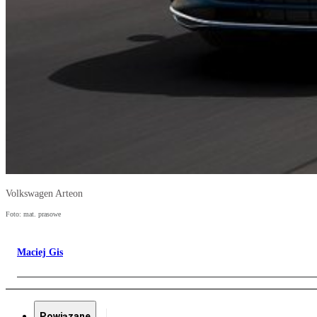
Volkswagen Arteon
Foto: mat. prasowe
Maciej Gis
Powiązane