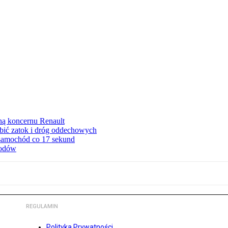
ną koncernu Renault
ębić zatok i dróg oddechowych
 samochód co 17 sekund
hodów
REGULAMIN
Polityka Prywatności