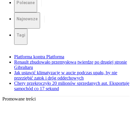
Polecane
Najnowsze
Tagi
Platforma kontra Platforma
Renault zbudowało przemysłową twierdzę po drugiej stronie
Gibraltaru
Jak ustawić klimatyzację w aucie podczas upału, by nie
przeziębić zatok i dróg oddechowych
Chery przekroczyło 20 milionów sprzedanych aut. Eksportuje
samochód co 17 sekund
Promowane treści