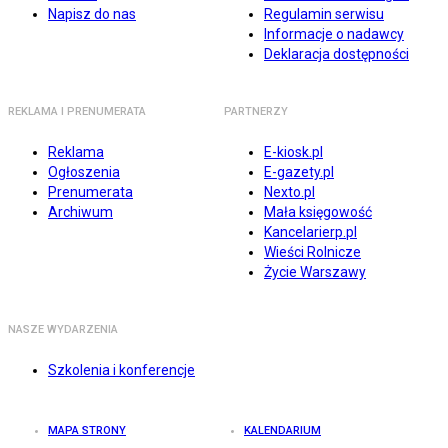
Napisz do nas
Regulamin serwisu
Informacje o nadawcy
Deklaracja dostępności
REKLAMA I PRENUMERATA
PARTNERZY
Reklama
E-kiosk.pl
Ogłoszenia
E-gazety.pl
Prenumerata
Nexto.pl
Archiwum
Mała księgowość
Kancelarierp.pl
Wieści Rolnicze
Życie Warszawy
NASZE WYDARZENIA
Szkolenia i konferencje
MAPA STRONY
KALENDARIUM