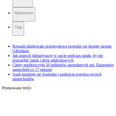
Najnowsze
Tagi
Renault zbudowało przemysłową twierdzę po drugiej stronie
Gibraltaru
Jak ustawić klimatyzację w aucie podczas upału, by nie
przeziębić zatok i dróg oddechowych
Chery przekroczyło 20 milionów sprzedanych aut. Eksportuje
samochód co 17 sekund
Audi inspiruje się Australią i uzdrawia wnętrza swoich
samochodów
Promowane treści