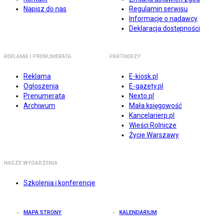
Napisz do nas
Regulamin serwisu
Informacje o nadawcy
Deklaracja dostępności
REKLAMA I PRENUMERATA
PARTNERZY
Reklama
E-kiosk.pl
Ogłoszenia
E-gazety.pl
Prenumerata
Nexto.pl
Archiwum
Mała księgowość
Kancelarierp.pl
Wieści Rolnicze
Życie Warszawy
NASZE WYDARZENIA
Szkolenia i konferencje
MAPA STRONY
KALENDARIUM