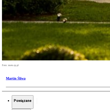
Foto: moto.rp.pl
Martin Śliwa
Powiązane