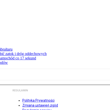
braltaru
ębić zatok i dróg oddechowych
 samochód co 17 sekund
hodów
REGULAMIN
Polityka Prywatności
Zmiana ustawień zgód