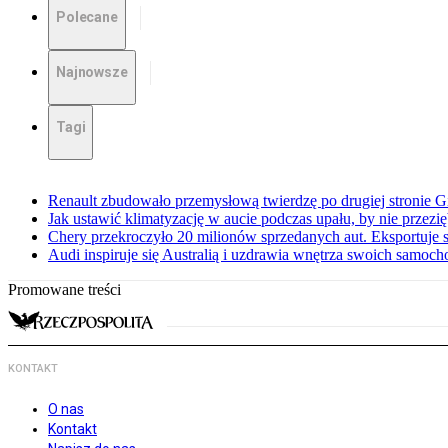
Polecane
Najnowsze
Tagi
Renault zbudowało przemysłową twierdzę po drugiej stronie Gi
Jak ustawić klimatyzację w aucie podczas upału, by nie przezi
Chery przekroczyło 20 milionów sprzedanych aut. Eksportuje
Audi inspiruje się Australią i uzdrawia wnętrza swoich samoc
Promowane treści
KONTAKT
O nas
Kontakt