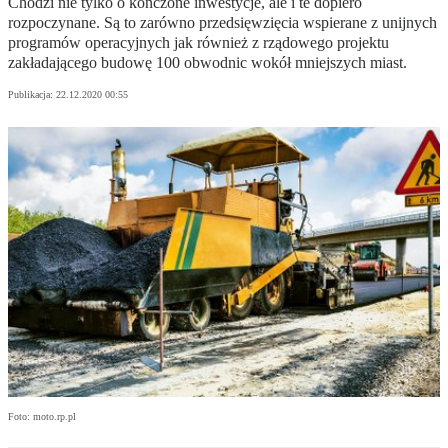
Chodzi nie tylko o kończone inwestycje, ale i te dopiero
rozpoczynane. Są to zarówno przedsięwzięcia wspierane z unijnych
programów operacyjnych jak również z rządowego projektu
zakładającego budowę 100 obwodnic wokół mniejszych miast.
Publikacja:
22.12.2020 00:55
Foto: moto.rp.pl