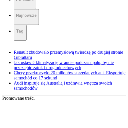
Najnowsze
Tagi
Renault zbudowało przemysłową twierdzę po drugiej stronie
Gibraltaru
Jak ustawić klimatyzację w aucie podczas upału, by nie
przeziębić zatok i dróg oddechowych
Chery przekroczyło 20 milionów sprzedanych aut. Eksportuje
samochód co 17 sekund
Audi inspiruje się Australią i uzdrawia wnętrza swoich
samochodów
Promowane treści