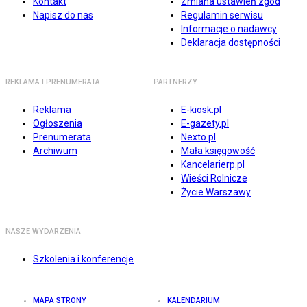
Kontakt
Zmiana ustawień zgód
Napisz do nas
Regulamin serwisu
Informacje o nadawcy
Deklaracja dostępności
REKLAMA I PRENUMERATA
PARTNERZY
Reklama
E-kiosk.pl
Ogłoszenia
E-gazety.pl
Prenumerata
Nexto.pl
Archiwum
Mała księgowość
Kancelarierp.pl
Wieści Rolnicze
Życie Warszawy
NASZE WYDARZENIA
Szkolenia i konferencje
MAPA STRONY
KALENDARIUM