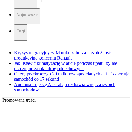
Najnowsze
Tagi
Kryzys migracyjny w Maroku zaburza niezależność
produkcyjną koncernu Renault
Jak ustawić klimatyzację w aucie podczas upału, by nie
przeziębić zatok i dróg oddechowych
Chery przekroczyło 20 milionów sprzedanych aut. Eksportuje
samochód co 17 sekund
Audi inspiruje się Australią i uzdrawia wnętrza swoich
samochodów
Promowane treści