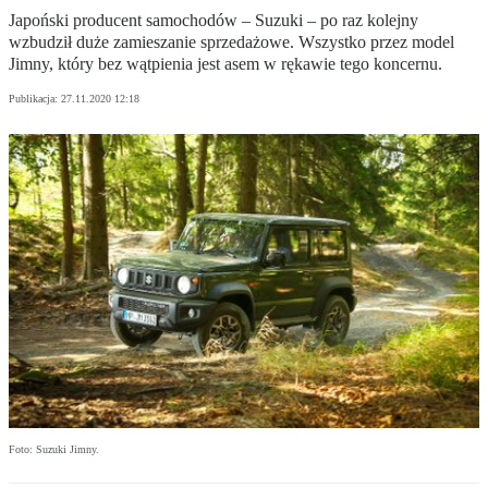
Japoński producent samochodów – Suzuki – po raz kolejny
wzbudził duże zamieszanie sprzedażowe. Wszystko przez model
Jimny, który bez wątpienia jest asem w rękawie tego koncernu.
Publikacja:
27.11.2020 12:18
Foto: Suzuki Jimny.