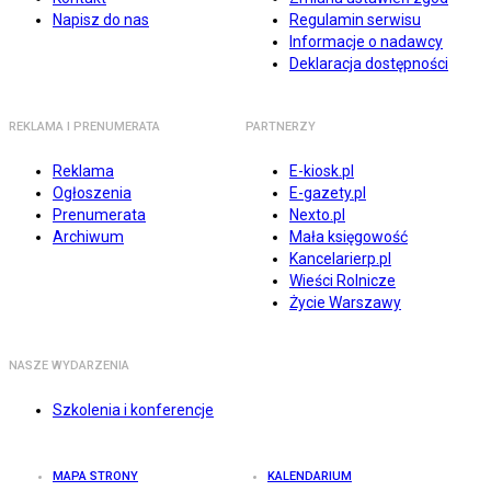
Napisz do nas
Regulamin serwisu
Informacje o nadawcy
Deklaracja dostępności
REKLAMA I PRENUMERATA
PARTNERZY
Reklama
E-kiosk.pl
Ogłoszenia
E-gazety.pl
Prenumerata
Nexto.pl
Archiwum
Mała księgowość
Kancelarierp.pl
Wieści Rolnicze
Życie Warszawy
NASZE WYDARZENIA
Szkolenia i konferencje
MAPA STRONY
KALENDARIUM