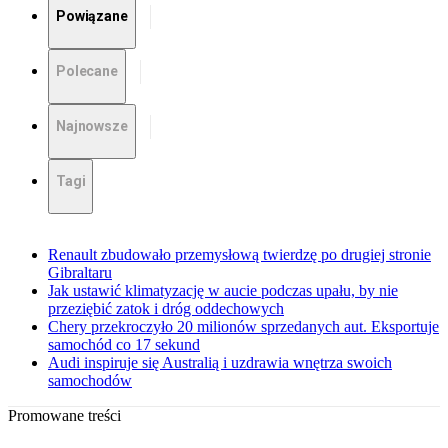
Powiązane
Polecane
Najnowsze
Tagi
Renault zbudowało przemysłową twierdzę po drugiej stronie
Gibraltaru
Jak ustawić klimatyzację w aucie podczas upału, by nie
przeziębić zatok i dróg oddechowych
Chery przekroczyło 20 milionów sprzedanych aut. Eksportuje
samochód co 17 sekund
Audi inspiruje się Australią i uzdrawia wnętrza swoich
samochodów
Promowane treści