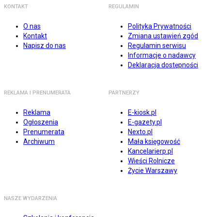
KONTAKT
REGULAMIN
O nas
Polityka Prywatności
Kontakt
Zmiana ustawień zgód
Napisz do nas
Regulamin serwisu
Informacje o nadawcy
Deklaracja dostępności
REKLAMA I PRENUMERATA
PARTNERZY
Reklama
E-kiosk.pl
Ogłoszenia
E-gazety.pl
Prenumerata
Nexto.pl
Archiwum
Mała księgowość
Kancelarierp.pl
Wieści Rolnicze
Życie Warszawy
NASZE WYDARZENIA