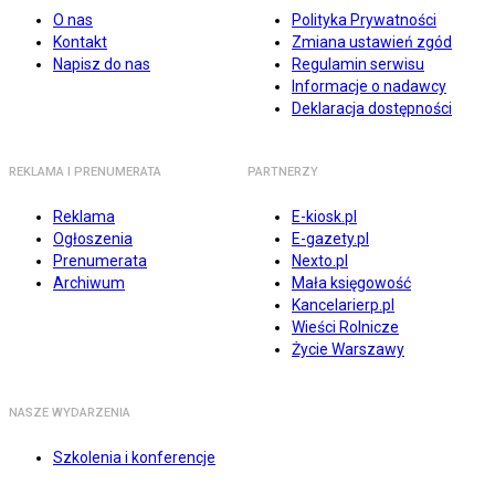
O nas
Polityka Prywatności
Kontakt
Zmiana ustawień zgód
Napisz do nas
Regulamin serwisu
Informacje o nadawcy
Deklaracja dostępności
REKLAMA I PRENUMERATA
PARTNERZY
Reklama
E-kiosk.pl
Ogłoszenia
E-gazety.pl
Prenumerata
Nexto.pl
Archiwum
Mała księgowość
Kancelarierp.pl
Wieści Rolnicze
Życie Warszawy
NASZE WYDARZENIA
Szkolenia i konferencje