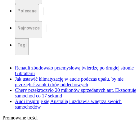
Polecane
Najnowsze
Tagi
Renault zbudowało przemysłową twierdzę po drugiej stronie
Gibraltaru
Jak ustawić klimatyzację w aucie podczas upału, by nie
przeziębić zatok i dróg oddechowych
Chery przekroczyło 20 milionów sprzedanych aut. Eksportuje
samochód co 17 sekund
Audi inspiruje się Australią i uzdrawia wnętrza swoich
samochodów
Promowane treści