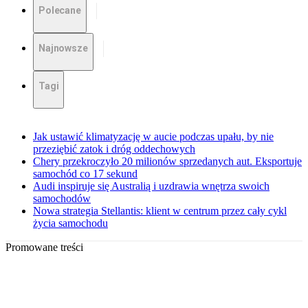
Polecane
Najnowsze
Tagi
Jak ustawić klimatyzację w aucie podczas upału, by nie
przeziębić zatok i dróg oddechowych
Chery przekroczyło 20 milionów sprzedanych aut. Eksportuje
samochód co 17 sekund
Audi inspiruje się Australią i uzdrawia wnętrza swoich
samochodów
Nowa strategia Stellantis: klient w centrum przez cały cykl
życia samochodu
Promowane treści