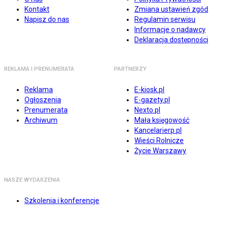
Kontakt
Zmiana ustawień zgód
Napisz do nas
Regulamin serwisu
Informacje o nadawcy
Deklaracja dostępności
REKLAMA I PRENUMERATA
PARTNERZY
Reklama
E-kiosk.pl
Ogłoszenia
E-gazety.pl
Prenumerata
Nexto.pl
Archiwum
Mała księgowość
Kancelarierp.pl
Wieści Rolnicze
Życie Warszawy
NASZE WYDARZENIA
Szkolenia i konferencje