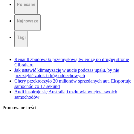
Polecane
Najnowsze
Tagi
Renault zbudowało przemysłową twierdzę po drugiej stronie
Gibraltaru
Jak ustawić klimatyzację w aucie podczas upału, by nie
przeziębić zatok i dróg oddechowych
Chery przekroczyło 20 milionów sprzedanych aut. Eksportuje
samochód co 17 sekund
Audi inspiruje się Australią i uzdrawia wnętrza swoich
samochodów
Promowane treści