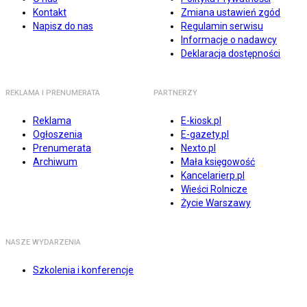
Kontakt
Zmiana ustawień zgód
Napisz do nas
Regulamin serwisu
Informacje o nadawcy
Deklaracja dostępności
REKLAMA I PRENUMERATA
PARTNERZY
Reklama
E-kiosk.pl
Ogłoszenia
E-gazety.pl
Prenumerata
Nexto.pl
Archiwum
Mała księgowość
Kancelarierp.pl
Wieści Rolnicze
Życie Warszawy
NASZE WYDARZENIA
Szkolenia i konferencje