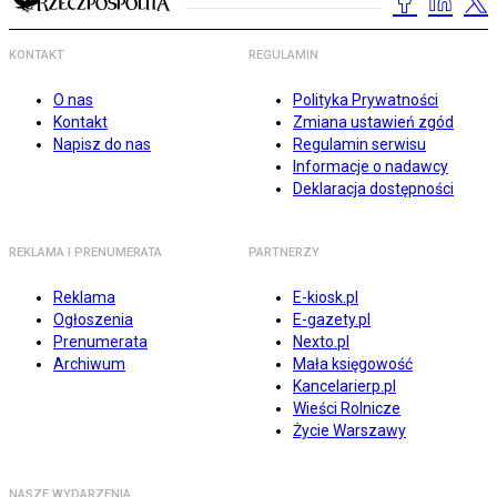
KONTAKT
REGULAMIN
O nas
Polityka Prywatności
Kontakt
Zmiana ustawień zgód
Napisz do nas
Regulamin serwisu
Informacje o nadawcy
Deklaracja dostępności
REKLAMA I PRENUMERATA
PARTNERZY
Reklama
E-kiosk.pl
Ogłoszenia
E-gazety.pl
Prenumerata
Nexto.pl
Archiwum
Mała księgowość
Kancelarierp.pl
Wieści Rolnicze
Życie Warszawy
NASZE WYDARZENIA