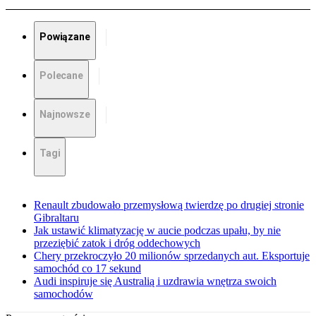
Powiązane
Polecane
Najnowsze
Tagi
Renault zbudowało przemysłową twierdzę po drugiej stronie
Gibraltaru
Jak ustawić klimatyzację w aucie podczas upału, by nie
przeziębić zatok i dróg oddechowych
Chery przekroczyło 20 milionów sprzedanych aut. Eksportuje
samochód co 17 sekund
Audi inspiruje się Australią i uzdrawia wnętrza swoich
samochodów