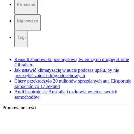
Polecane
Najnowsze
Tagi
Renault zbudowało przemysłową twierdzę po drugiej stronie
Gibraltaru
Jak ustawić klimatyzację w aucie podczas upału, by nie
przeziębić zatok i dróg oddechowych
Chery przekroczyło 20 milionów sprzedanych aut. Eksportuje
samochód co 17 sekund
Audi inspiruje się Australią i uzdrawia wnętrza swoich
samochodów
Promowane treści