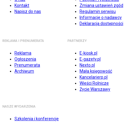
Kontakt
Zmiana ustawień zgód
Napisz do nas
Regulamin serwisu
Informacje o nadawcy
Deklaracja dostępności
REKLAMA I PRENUMERATA
PARTNERZY
Reklama
E-kiosk.pl
Ogłoszenia
E-gazety.pl
Prenumerata
Nexto.pl
Archiwum
Mała księgowość
Kancelarierp.pl
Wieści Rolnicze
Życie Warszawy
NASZE WYDARZENIA
Szkolenia i konferencje