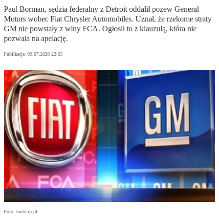
Paul Borman, sędzia federalny z Detroit oddalił pozew General
Motors wobec Fiat Chrysler Automobiles. Uznał, że rzekome straty
GM nie powstały z winy FCA. Ogłosił to z klauzulą, która nie
pozwala na apelację.
Publikacja:
09.07.2020 22:05
Foto: moto.rp.pl