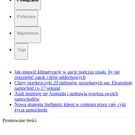
Powiązane
Polecane
Najnowsze
Tagi
Jak ustawić klimatyzację w aucie podczas upału, by nie
przeziębić zatok i dróg oddechowych
Chery przekroczyło 20 milionów sprzedanych aut. Eksportuje
samochód co 17 sekund
Audi inspiruje się Australią i uzdrawia wnętrza swoich
samochodów
Nowa strategia Stellantis: klient w centrum przez cały cykl
życia samochodu
Promowane treści