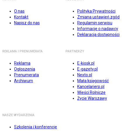
O nas
Polityka Prywatności
Kontakt
Zmiana ustawień zgód
Napisz do nas
Regulamin serwisu
Informacje o nadawcy
Deklaracja dostępności
REKLAMA I PRENUMERATA
PARTNERZY
Reklama
E-kiosk.pl
Ogłoszenia
E-gazety.pl
Prenumerata
Nexto.pl
Archiwum
Mała księgowość
Kancelarierp.pl
Wieści Rolnicze
Życie Warszawy
NASZE WYDARZENIA
Szkolenia i konferencje