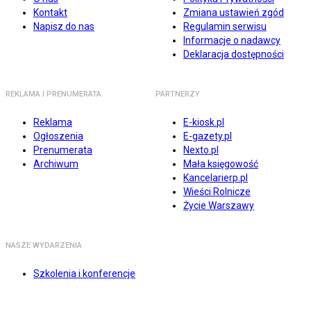
Kontakt
Zmiana ustawień zgód
Napisz do nas
Regulamin serwisu
Informacje o nadawcy
Deklaracja dostępności
REKLAMA I PRENUMERATA
PARTNERZY
Reklama
E-kiosk.pl
Ogłoszenia
E-gazety.pl
Prenumerata
Nexto.pl
Archiwum
Mała księgowość
Kancelarierp.pl
Wieści Rolnicze
Życie Warszawy
NASZE WYDARZENIA
Szkolenia i konferencje