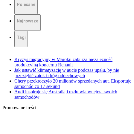
Polecane
Najnowsze
Tagi
Kryzys migracyjny w Maroku zaburza niezależność
produkcyjną koncernu Renault
Jak ustawić klimatyzację w aucie podczas upału, by nie
przeziębić zatok i dróg oddechowych
Chery przekroczyło 20 milionów sprzedanych aut. Eksportuje
samochód co 17 sekund
Audi inspiruje się Australią i uzdrawia wnętrza swoich
samochodów
Promowane treści