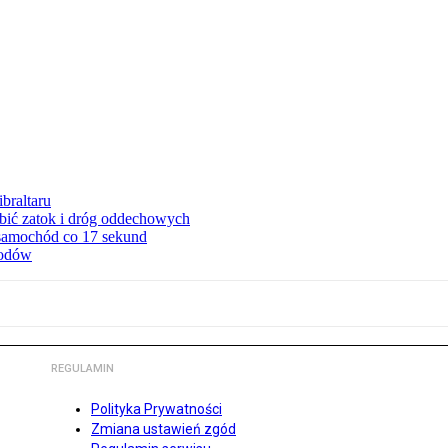
braltaru
ębić zatok i dróg oddechowych
 samochód co 17 sekund
hodów
REGULAMIN
Polityka Prywatności
Zmiana ustawień zgód