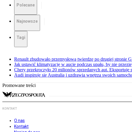
Polecane
Najnowsze
Tagi
Renault zbudowało przemysłową twierdzę po drugiej stronie Gi
Jak ustawić klimatyzację w aucie podczas upału, by nie przezi
Chery przekroczyło 20 milionów sprzedanych aut. Eksportuje
Audi inspiruje się Australią i uzdrawia wnętrza swoich samoc
Promowane treści
KONTAKT
O nas
Kontakt