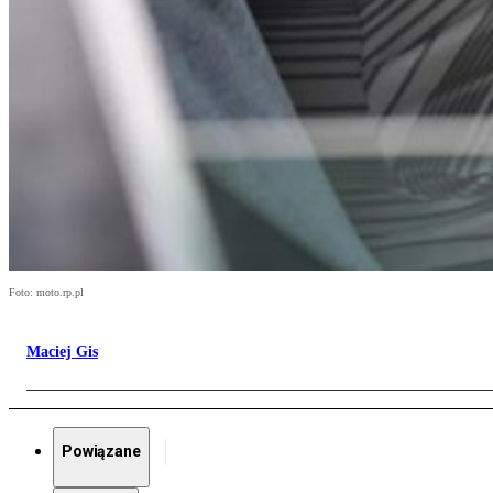
Foto: moto.rp.pl
Maciej Gis
Powiązane