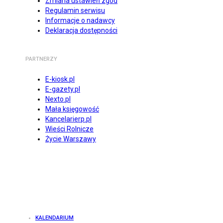
Zmiana ustawień zgód
Regulamin serwisu
Informacje o nadawcy
Deklaracja dostępności
PARTNERZY
E-kiosk.pl
E-gazety.pl
Nexto.pl
Mała księgowość
Kancelarierp.pl
Wieści Rolnicze
Życie Warszawy
KALENDARIUM