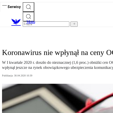
Serwisy
M
oto
Koronawirus nie wpłynął na ceny 
W I kwartale 2020 r. doszło do nieznacznej (1,6 proc.) obniżki ce
wpłynął jeszcze na rynek obowiązkowego ubezpieczenia komunikac
Publikacja:
30.04.2020 10:39