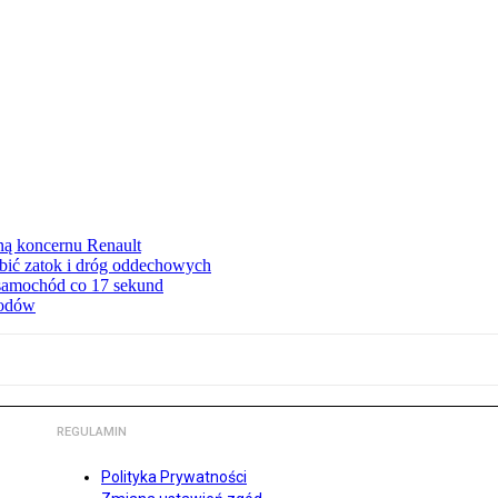
ną koncernu Renault
ębić zatok i dróg oddechowych
 samochód co 17 sekund
hodów
REGULAMIN
Polityka Prywatności