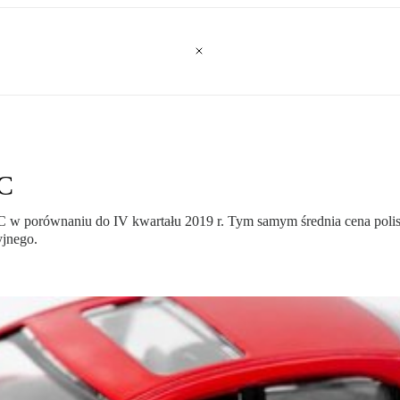
OC
n OC w porównaniu do IV kwartału 2019 r. Tym samym średnia cena pol
yjnego.