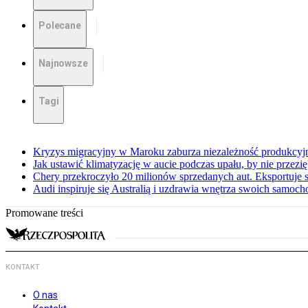
Polecane
Najnowsze
Tagi
Kryzys migracyjny w Maroku zaburza niezależność produkcyj
Jak ustawić klimatyzację w aucie podczas upału, by nie przezi
Chery przekroczyło 20 milionów sprzedanych aut. Eksportuje
Audi inspiruje się Australią i uzdrawia wnętrza swoich samoc
Promowane treści
KONTAKT
O nas