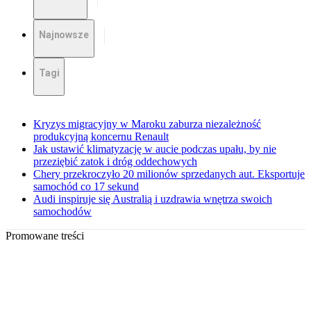
Najnowsze
Tagi
Kryzys migracyjny w Maroku zaburza niezależność
produkcyjną koncernu Renault
Jak ustawić klimatyzację w aucie podczas upału, by nie
przeziębić zatok i dróg oddechowych
Chery przekroczyło 20 milionów sprzedanych aut. Eksportuje
samochód co 17 sekund
Audi inspiruje się Australią i uzdrawia wnętrza swoich
samochodów
Promowane treści