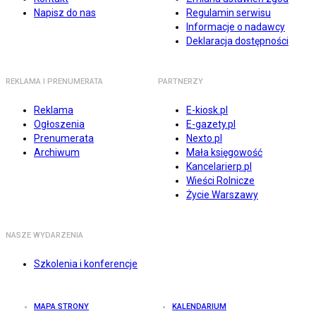
Napisz do nas
Regulamin serwisu
Informacje o nadawcy
Deklaracja dostępności
REKLAMA I PRENUMERATA
PARTNERZY
Reklama
E-kiosk.pl
Ogłoszenia
E-gazety.pl
Prenumerata
Nexto.pl
Archiwum
Mała księgowość
Kancelarierp.pl
Wieści Rolnicze
Życie Warszawy
NASZE WYDARZENIA
Szkolenia i konferencje
MAPA STRONY
KALENDARIUM