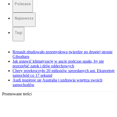
Polecane
Najnowsze
Tagi
Renault zbudowało przemysłową twierdzę po drugiej stronie
Gibraltaru
Jak ustawić klimatyzację w aucie podczas upału, by nie
przeziębić zatok i dróg oddechowych
Chery przekroczyło 20 milionów sprzedanych aut. Eksportuje
samochód co 17 sekund
Audi inspiruje się Australią i uzdrawia wnętrza swoich
samochodów
Promowane treści