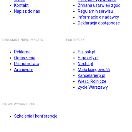
Kontakt
Zmiana ustawień zgód
Napisz do nas
Regulamin serwisu
Informacje o nadawcy
Deklaracja dostępności
REKLAMA I PRENUMERATA
PARTNERZY
Reklama
E-kiosk.pl
Ogłoszenia
E-gazety.pl
Prenumerata
Nexto.pl
Archiwum
Mała księgowość
Kancelarierp.pl
Wieści Rolnicze
Życie Warszawy
NASZE WYDARZENIA
Szkolenia i konferencje