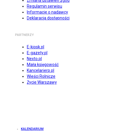
Zmiana ustawień zgód
Regulamin serwisu
Informacje o nadawcy
Deklaracja dostępności
PARTNERZY
E-kiosk.pl
E-gazety.pl
Nexto.pl
Mała księgowość
Kancelarierp.pl
Wieści Rolnicze
Życie Warszawy
KALENDARIUM