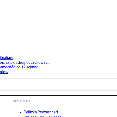
braltaru
ębić zatok i dróg oddechowych
 samochód co 17 sekund
hodów
REGULAMIN
Polityka Prywatności