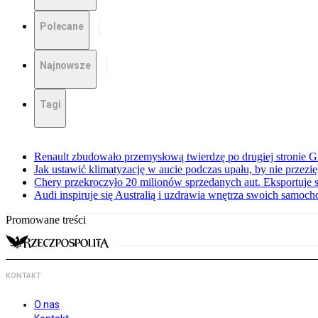
Polecane
Najnowsze
Tagi
Renault zbudowało przemysłową twierdzę po drugiej stronie Gi
Jak ustawić klimatyzację w aucie podczas upału, by nie przezi
Chery przekroczyło 20 milionów sprzedanych aut. Eksportuje
Audi inspiruje się Australią i uzdrawia wnętrza swoich samoc
Promowane treści
KONTAKT
O nas