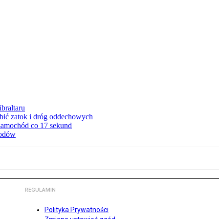
braltaru
ębić zatok i dróg oddechowych
 samochód co 17 sekund
hodów
REGULAMIN
Polityka Prywatności