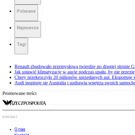
Polecane
Najnowsze
Tagi
Renault zbudowało przemysłową twierdzę po drugiej stronie Gi
Jak ustawić klimatyzację w aucie podczas upału, by nie przezi
Chery przekroczyło 20 milionów sprzedanych aut. Eksportuje
Audi inspiruje się Australią i uzdrawia wnętrza swoich samoc
Promowane treści
KONTAKT
O nas