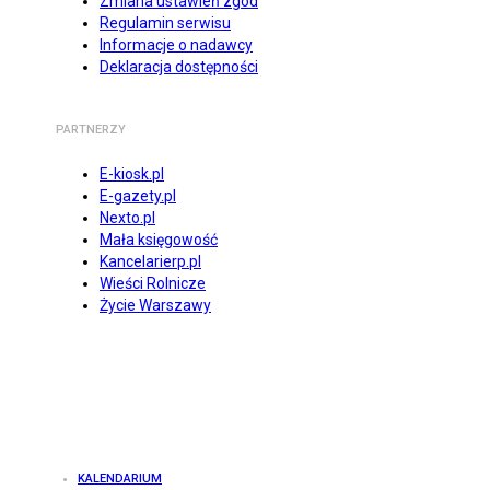
Zmiana ustawień zgód
Regulamin serwisu
Informacje o nadawcy
Deklaracja dostępności
PARTNERZY
E-kiosk.pl
E-gazety.pl
Nexto.pl
Mała księgowość
Kancelarierp.pl
Wieści Rolnicze
Życie Warszawy
KALENDARIUM