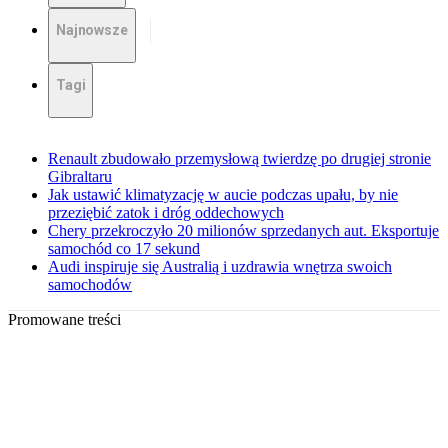
Najnowsze
Tagi
Renault zbudowało przemysłową twierdzę po drugiej stronie
Gibraltaru
Jak ustawić klimatyzację w aucie podczas upału, by nie
przeziębić zatok i dróg oddechowych
Chery przekroczyło 20 milionów sprzedanych aut. Eksportuje
samochód co 17 sekund
Audi inspiruje się Australią i uzdrawia wnętrza swoich
samochodów
Promowane treści