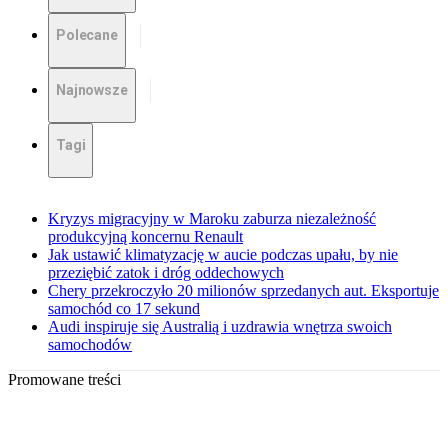
Polecane
Najnowsze
Tagi
Kryzys migracyjny w Maroku zaburza niezależność
produkcyjną koncernu Renault
Jak ustawić klimatyzację w aucie podczas upału, by nie
przeziębić zatok i dróg oddechowych
Chery przekroczyło 20 milionów sprzedanych aut. Eksportuje
samochód co 17 sekund
Audi inspiruje się Australią i uzdrawia wnętrza swoich
samochodów
Promowane treści