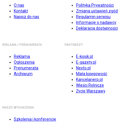
O nas
Polityka Prywatności
Kontakt
Zmiana ustawień zgód
Napisz do nas
Regulamin serwisu
Informacje o nadawcy
Deklaracja dostępności
REKLAMA I PRENUMERATA
PARTNERZY
Reklama
E-kiosk.pl
Ogłoszenia
E-gazety.pl
Prenumerata
Nexto.pl
Archiwum
Mała księgowość
Kancelarierp.pl
Wieści Rolnicze
Życie Warszawy
NASZE WYDARZENIA
Szkolenia i konferencje