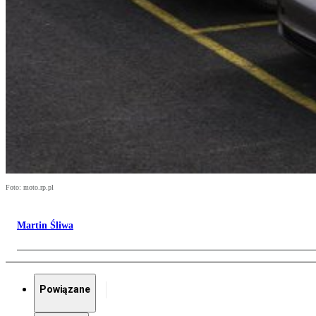
Foto: moto.rp.pl
Martin Śliwa
Powiązane