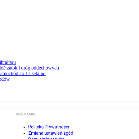
braltaru
ębić zatok i dróg oddechowych
 samochód co 17 sekund
hodów
REGULAMIN
Polityka Prywatności
Zmiana ustawień zgód