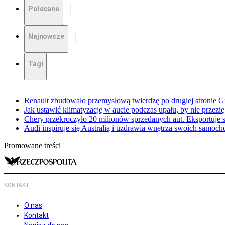
Polecane
Najnowsze
Tagi
Renault zbudowało przemysłową twierdzę po drugiej stronie Gi
Jak ustawić klimatyzację w aucie podczas upału, by nie przezi
Chery przekroczyło 20 milionów sprzedanych aut. Eksportuje
Audi inspiruje się Australią i uzdrawia wnętrza swoich samoc
Promowane treści
KONTAKT
O nas
Kontakt