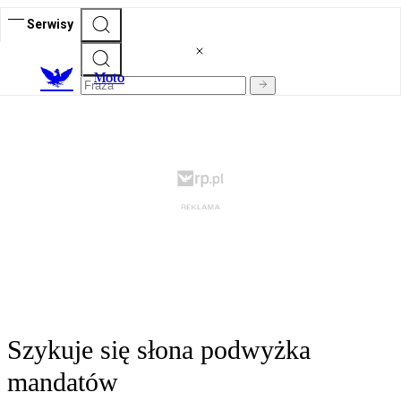
Serwisy
M
oto
Szykuje się słona podwyżka
mandatów