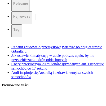
Polecane
Najnowsze
Tagi
Renault zbudowało przemysłową twierdzę po drugiej stronie
Gibraltaru
Jak ustawić klimatyzację w aucie podczas upału, by nie
przeziębić zatok i dróg oddechowych
Chery przekroczyło 20 milionów sprzedanych aut. Eksportuje
samochód co 17 sekund
Audi inspiruje się Australią i uzdrawia wnętrza swoich
samochodów
Promowane treści