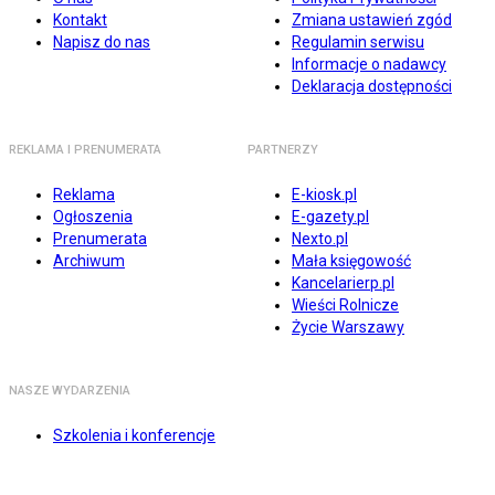
Kontakt
Zmiana ustawień zgód
Napisz do nas
Regulamin serwisu
Informacje o nadawcy
Deklaracja dostępności
REKLAMA I PRENUMERATA
PARTNERZY
Reklama
E-kiosk.pl
Ogłoszenia
E-gazety.pl
Prenumerata
Nexto.pl
Archiwum
Mała księgowość
Kancelarierp.pl
Wieści Rolnicze
Życie Warszawy
NASZE WYDARZENIA
Szkolenia i konferencje