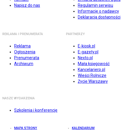
Napisz do nas
Regulamin serwisu
Informacje o nadawcy
Deklaracja dostępności
REKLAMA I PRENUMERATA
PARTNERZY
Reklama
E-kiosk.pl
Ogłoszenia
E-gazety.pl
Prenumerata
Nexto.pl
Archiwum
Mała księgowość
Kancelarierp.pl
Wieści Rolnicze
Życie Warszawy
NASZE WYDARZENIA
Szkolenia i konferencje
MAPA STRONY
KALENDARIUM