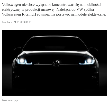
Volkswagen nie chce wyłącznie koncentrować się na mobilności
elektrycznej w produkcji masowej. Należąca do VW spółka
Volkswagen R GmbH również ma postawić na modele elektryczne.
Publikacja:
21.09.2019 08:19
Foto: moto.rp.pl