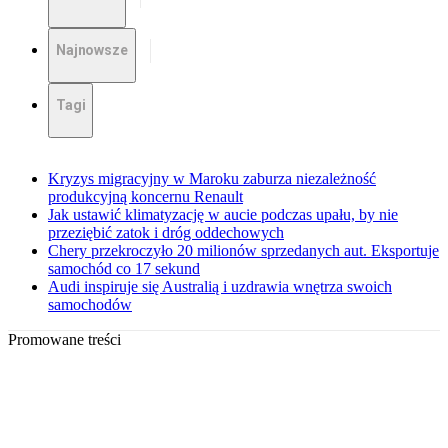
Najnowsze
Tagi
Kryzys migracyjny w Maroku zaburza niezależność
produkcyjną koncernu Renault
Jak ustawić klimatyzację w aucie podczas upału, by nie
przeziębić zatok i dróg oddechowych
Chery przekroczyło 20 milionów sprzedanych aut. Eksportuje
samochód co 17 sekund
Audi inspiruje się Australią i uzdrawia wnętrza swoich
samochodów
Promowane treści