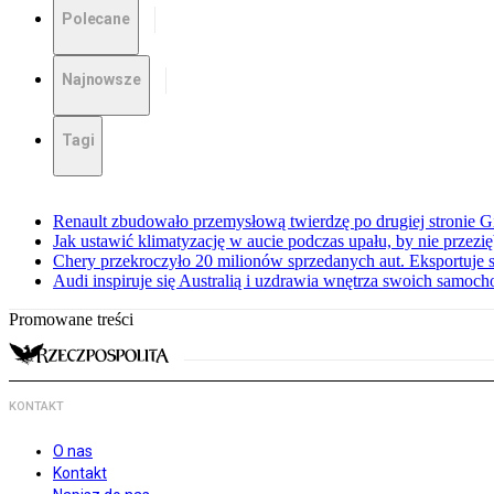
Polecane
Najnowsze
Tagi
Renault zbudowało przemysłową twierdzę po drugiej stronie Gi
Jak ustawić klimatyzację w aucie podczas upału, by nie przezi
Chery przekroczyło 20 milionów sprzedanych aut. Eksportuje
Audi inspiruje się Australią i uzdrawia wnętrza swoich samoc
Promowane treści
KONTAKT
O nas
Kontakt