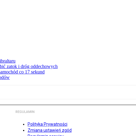
braltaru
ębić zatok i dróg oddechowych
 samochód co 17 sekund
hodów
REGULAMIN
Polityka Prywatności
Zmiana ustawień zgód