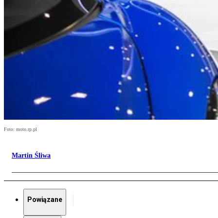
Foto: moto.rp.pl
Martin Śliwa
Powiązane