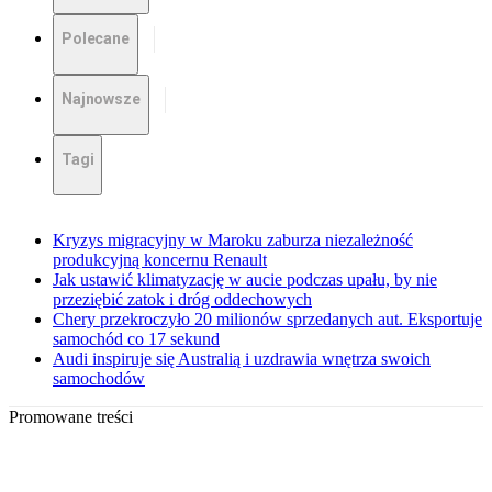
Polecane
Najnowsze
Tagi
Kryzys migracyjny w Maroku zaburza niezależność
produkcyjną koncernu Renault
Jak ustawić klimatyzację w aucie podczas upału, by nie
przeziębić zatok i dróg oddechowych
Chery przekroczyło 20 milionów sprzedanych aut. Eksportuje
samochód co 17 sekund
Audi inspiruje się Australią i uzdrawia wnętrza swoich
samochodów
Promowane treści